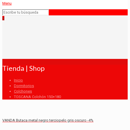
Menu
0
Tienda | Shop
Inicio
Dormitorios
Colchones
TOSCANA Colchón 150×180
VANDA Butaca metal negro terciopelo gris oscuro -4%