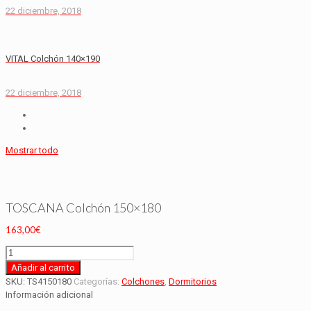
22 diciembre, 2018
VITAL Colchón 140×190
22 diciembre, 2018
Mostrar todo
TOSCANA Colchón 150×180
163,00
€
TOSCANA
Colchón
Añadir al carrito
150x180
SKU:
TS4150180
Categorías:
Colchones
,
Dormitorios
cantidad
Información adicional