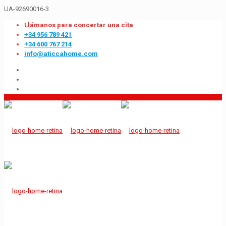
UA-92690016-3
Llámanos para concertar una cita
+34 956 789 421
+34 600 767 214
info@aticcahome.com