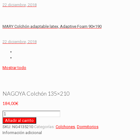
22 diciembre, 2018
MARY Colchón adaptable latex, Adaptive Foam 90×190
22 diciembre, 2018
Mostrar todo
NAGOYA Colchón 135×210
184,00
€
NAGOYA
Colchón
Añadir al carrito
135x210
SKU:
NG4135210
Categorías:
Colchones
,
Dormitorios
cantidad
Información adicional