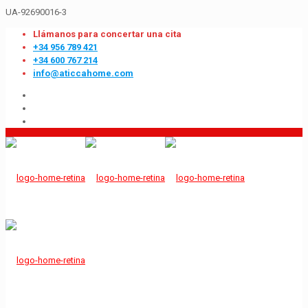
UA-92690016-3
Llámanos para concertar una cita
+34 956 789 421
+34 600 767 214
info@aticcahome.com