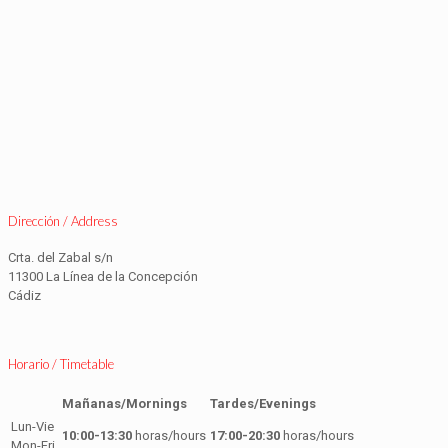
Dirección / Address
Crta. del Zabal s/n
11300 La Línea de la Concepción
Cádiz
Horario / Timetable
Mañanas/Mornings
Tardes/Evenings
Lun-Vie
10:00-13:30
horas/hours
17:00-20:30
horas/hours
Mon-Fri