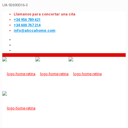
UA-92690016-3
Llámanos para concertar una cita
+34 956 789 421
+34 600 767 214
info@aticcahome.com