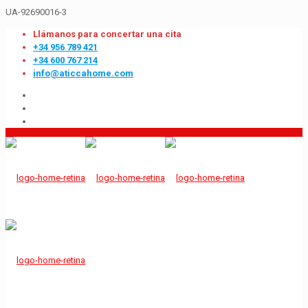
UA-92690016-3
Llámanos para concertar una cita
+34 956 789 421
+34 600 767 214
info@aticcahome.com