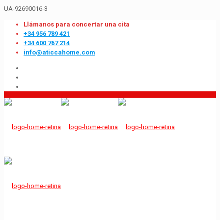
UA-92690016-3
Llámanos para concertar una cita
+34 956 789 421
+34 600 767 214
info@aticcahome.com